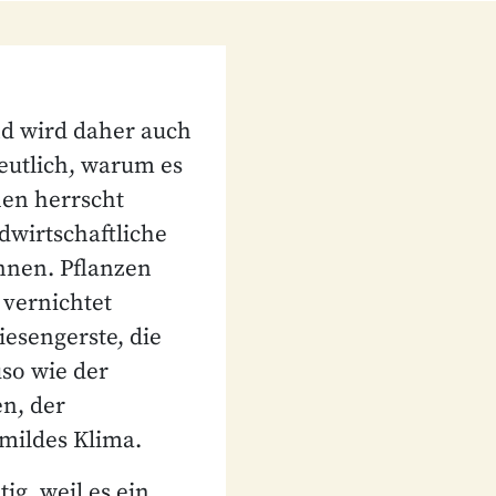
d wird daher auch
deutlich, warum es
hen herrscht
dwirtschaftliche
önnen. Pflanzen
vernichtet
esengerste, die
so wie der
n, der
 mildes Klima.
ig, weil es ein