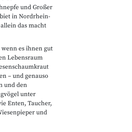
chnepfe und Großer
biet in Nordrhein-
allein das macht
, wenn es ihnen gut
nzen Lebensraum
Wiesenschaumkraut
en – und genauso
n und den
ugvögel unter
wie Enten, Taucher,
 Wiesenpieper und