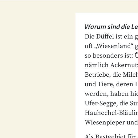
Warum sind die L
Die Düffel ist ei
oft „Wiesenland“ g
so besonders ist:
nämlich Ackernutzu
Betriebe, die Mil
und Tiere, deren
werden, haben hie
Ufer-Segge, die 
Hauhechel-Bläulin
Wiesenpieper und 
Als Rastgebiet für