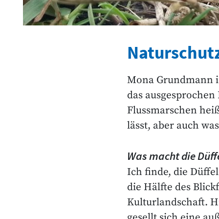
Naturschutz
Mona Grundmann ist
das ausgesprochen D
Flussmarschen heißt
lässt, aber auch wa
Was macht die Düffe
Ich finde, die Düffe
die Hälfte des Blic
Kulturlandschaft. H
gesellt sich eine a