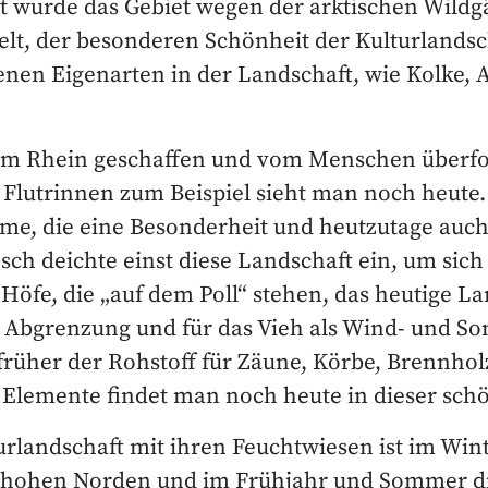
lt wurde das Gebiet wegen der arktischen Wild
elt, der besonderen Schönheit der Kulturlandsc
enen Eigenarten in der Landschaft, wie Kolke, 
om Rhein geschaffen und vom Menschen überfo
e Flutrinnen zum Beispiel sieht man noch heute.
me, die eine Besonderheit und heutzutage auch 
sch deichte einst diese Landschaft ein, um sic
öfe, die „auf dem Poll“ stehen, das heutige La
Abgrenzung und für das Vieh als Wind- und So
rüher der Rohstoff für Zäune, Körbe, Brennhol
se Elemente findet man noch heute in dieser sc
urlandschaft mit ihren Feuchtwiesen ist im Win
 hohen Norden und im Frühjahr und Sommer di