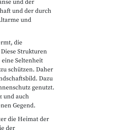
gänse und der
haft und der durch
Altarme und
rmt, die
 Diese Strukturen
eine Seltenheit
h zu schützen. Daher
ndschaftsbild. Dazu
nnenschutz genutzt.
z und auch
hönen Gegend.
ter die Heimat der
e der