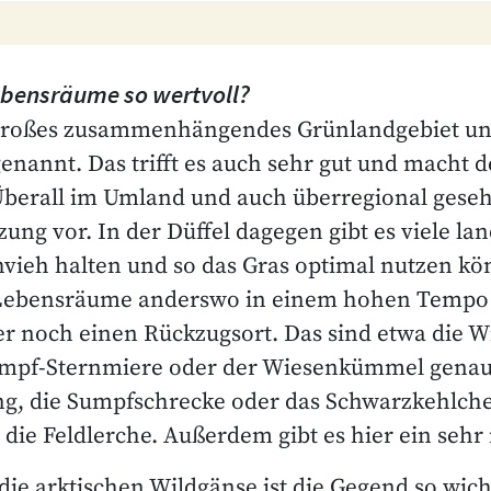
ebensräume so wertvoll?
n großes zusammenhängendes Grünlandgebiet un
enannt. Das trifft es auch sehr gut und macht 
 Überall im Umland und auch überregional gese
ng vor. In der Düffel dagegen gibt es viele lan
chvieh halten und so das Gras optimal nutzen k
 Lebensräume anderswo in einem hohen Tempo 
r noch einen Rückzugsort. Das sind etwa die Wi
Sumpf-Sternmiere oder der Wiesenkümmel genau
g, die Sumpfschrecke oder das Schwarzkehlche
die Feldlerche. Außerdem gibt es hier ein sehr
 die arktischen Wildgänse ist die Gegend so wicht