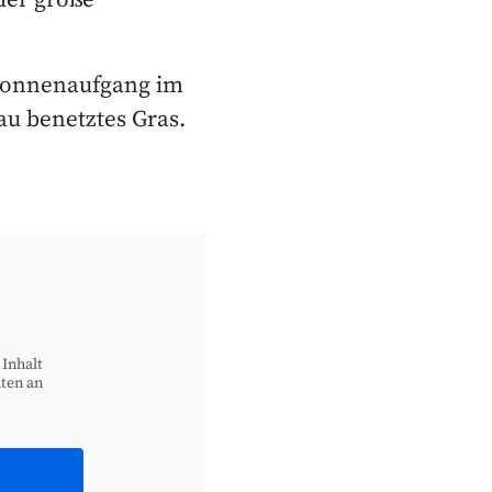
der große
Sonnenaufgang im
au benetztes Gras.
 Inhalt
aten an