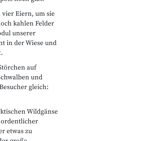
vier Eiern, um sie
noch kahlen Felder
odul unserer
nt in der Wiese und
.
Störchen auf
 Schwalben und
Besucher gleich:
rktischen Wildgänse
 ordentlicher
er etwas zu