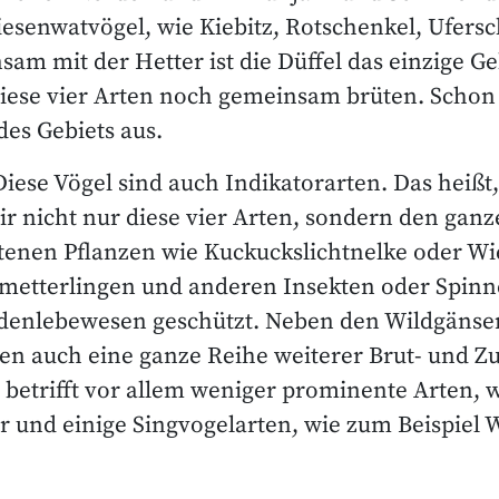
senwatvögel, wie Kiebitz, Rotschenkel, Ufers
am mit der Hetter ist die Düffel das einzige Ge
diese vier Arten noch gemeinsam brüten. Schon 
es Gebiets aus.
Diese Vögel sind auch Indikatorarten. Das heißt
ir nicht nur diese vier Arten, sondern den ga
ltenen Pflanzen wie Kuckuckslichtnelke oder 
etterlingen und anderen Insekten oder Spinn
denlebewesen geschützt. Neben den Wildgänse
n auch eine ganze Reihe weiterer Brut- und Z
es betrifft vor allem weniger prominente Arten, 
r und einige Singvogelarten, wie zum Beispiel