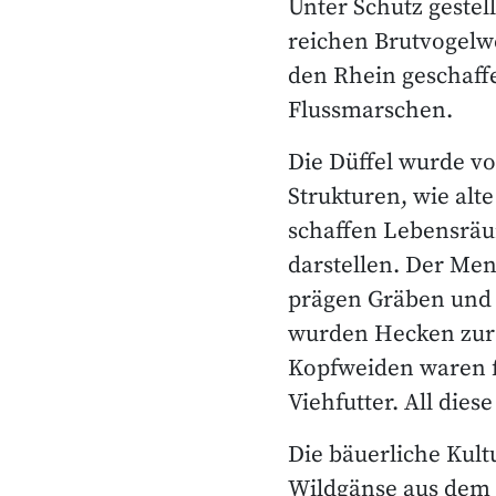
Unter Schutz gestel
reichen Brutvogelw
den Rhein geschaff
Flussmarschen.
Die Düffel wurde v
Strukturen, wie alt
schaffen Lebensräu
darstellen. Der Men
prägen Gräben und H
wurden Hecken zur 
Kopfweiden waren f
Viehfutter. All die
Die bäuerliche Kult
Wildgänse aus dem