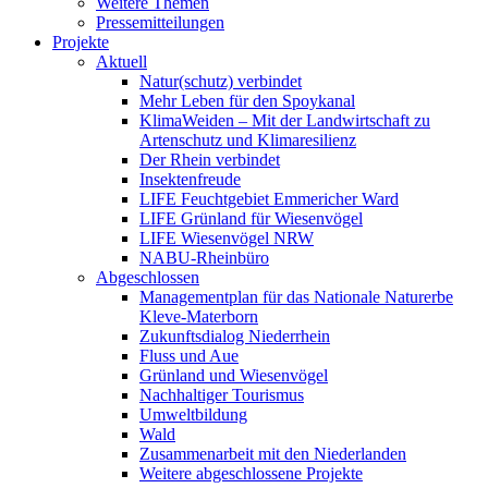
Weitere Themen
Pressemitteilungen
Projekte
Aktuell
Natur(schutz) verbindet
Mehr Leben für den Spoykanal
KlimaWeiden – Mit der Landwirtschaft zu
Artenschutz und Klimaresilienz
Der Rhein verbindet
Insektenfreude
LIFE Feuchtgebiet Emmericher Ward
LIFE Grünland für Wiesenvögel
LIFE Wiesenvögel NRW
NABU-Rheinbüro
Abgeschlossen
Managementplan für das Nationale Naturerbe
Kleve-Materborn
Zukunftsdialog Niederrhein
Fluss und Aue
Grünland und Wiesenvögel
Nachhaltiger Tourismus
Umweltbildung
Wald
Zusammenarbeit mit den Niederlanden
Weitere abgeschlossene Projekte