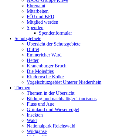
NAJU-Gruppe Kleve
Ehrenamt
Mitarbeiten
FÖJ und BFD
Mitglied werden
Spenden
Spendenformular
Schutzgebiete
Übersicht der Schutzgebiete
Düffel
Emmericher Ward
Hetter
Kranenburger Bruch
Die Moiedtjes
Rindernsche Kolke
Vogelschutzgebiet Unterer Niederrhein
Themen
Themen in der Übersicht
Bildung und nachhaltiger Tourismus
Fluss und Aue
Grünland und Wiesenvögel
Insekten
Wald
Nationalpark Reichswald
Wildgänse